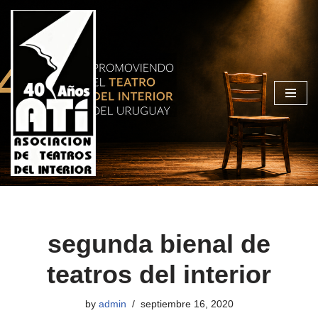
Skip
to
content
segunda bienal de
teatros del interior
by
admin
septiembre 16, 2020