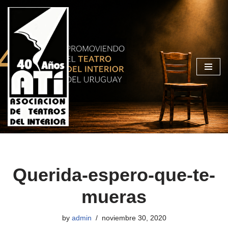
Skip
to
content
Querida-espero-que-te-
mueras
by
admin
noviembre 30, 2020